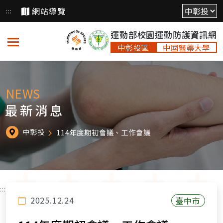
跳
網站導覽
:::
到
運動部校園運動防護資訊網
主
要
中彰投區
中國醫藥大學
內
容
NEWS
最新消息
中彰投
114年度期初會議、工作會議
:::
2025.12.24
臺中市