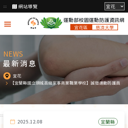
跳
網站導覽
:::
到
運動部校園運動防護資訊網
主
要
宜花區
慈濟大學
內
容
NEWS
最新消息
宜花
【宜蘭縣國立頭城高級家事商業職業學校】誠徵運動防護員
:::
2025.12.08
宜蘭縣