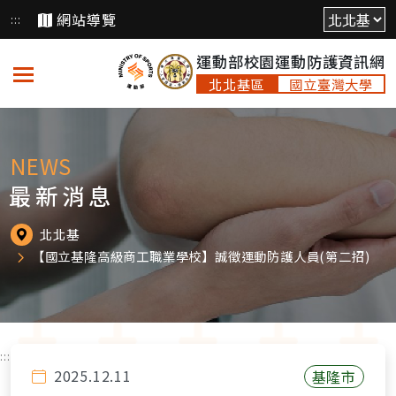
跳
網站導覽
:::
到
運動部校園運動防護資訊網
主
要
北北基區
國立臺灣大學
內
容
NEWS
最新消息
北北基
【國立基隆高級商工職業學校】誠徵運動防護人員(第二招)
:::
2025.12.11
基隆市