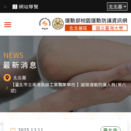
跳
網站導覽
:::
到
運動部校園運動防護資訊網
主
要
北北基區
國立臺灣大學
內
容
NEWS
最新消息
北北基
【臺北市立南港高級工業職業學校 】誠徵運動防護人員(第六
招)
:::
2025.12.11
臺北市