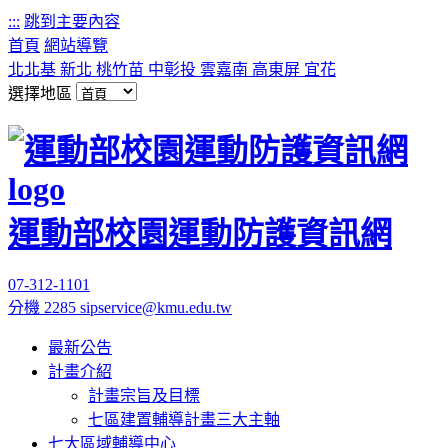
:::
跳到主要內容
首頁
網站導覽
北北基
新北
桃竹苗
中彰投
雲嘉南
高東屏
宜花
選擇地區
運動部校園運動防護資訊網
07-312-1101
分機 2285
sipservice@kmu.edu.tw
最新公告
計畫介紹
計畫宗旨及目標
七區建置輔導計畫三大主軸
七大區域輔導中心