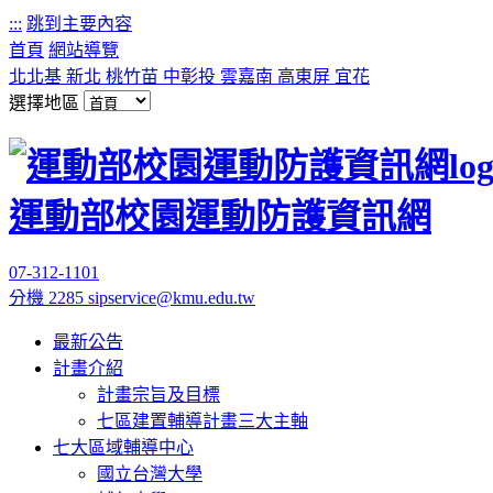
:::
跳到主要內容
首頁
網站導覽
北北基
新北
桃竹苗
中彰投
雲嘉南
高東屏
宜花
選擇地區
運動部校園運動防護資訊網
07-312-1101
分機 2285
sipservice@kmu.edu.tw
最新公告
計畫介紹
計畫宗旨及目標
七區建置輔導計畫三大主軸
七大區域輔導中心
國立台灣大學