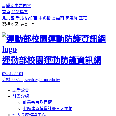
:::
跳到主要內容
首頁
網站導覽
北北基
新北
桃竹苗
中彰投
雲嘉南
高東屏
宜花
選擇地區
運動部校園運動防護資訊網
07-312-1101
分機 2285
sipservice@kmu.edu.tw
最新公告
計畫介紹
計畫宗旨及目標
七區建置輔導計畫三大主軸
七大區域輔導中心