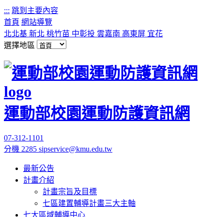
:::
跳到主要內容
首頁
網站導覽
北北基
新北
桃竹苗
中彰投
雲嘉南
高東屏
宜花
選擇地區
運動部校園運動防護資訊網
07-312-1101
分機 2285
sipservice@kmu.edu.tw
最新公告
計畫介紹
計畫宗旨及目標
七區建置輔導計畫三大主軸
七大區域輔導中心