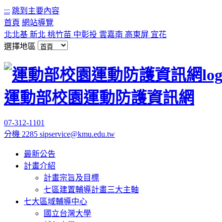
:::
跳到主要內容
首頁
網站導覽
北北基
新北
桃竹苗
中彰投
雲嘉南
高東屏
宜花
選擇地區
運動部校園運動防護資訊網
07-312-1101
分機 2285
sipservice@kmu.edu.tw
最新公告
計畫介紹
計畫宗旨及目標
七區建置輔導計畫三大主軸
七大區域輔導中心
國立台灣大學