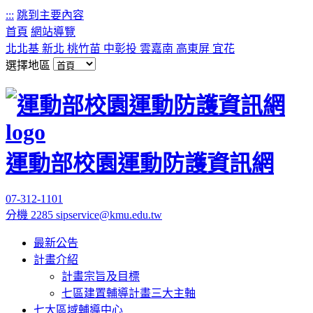
:::
跳到主要內容
首頁
網站導覽
北北基
新北
桃竹苗
中彰投
雲嘉南
高東屏
宜花
選擇地區
運動部校園運動防護資訊網
07-312-1101
分機 2285
sipservice@kmu.edu.tw
最新公告
計畫介紹
計畫宗旨及目標
七區建置輔導計畫三大主軸
七大區域輔導中心