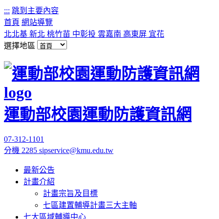
:::
跳到主要內容
首頁
網站導覽
北北基
新北
桃竹苗
中彰投
雲嘉南
高東屏
宜花
選擇地區
運動部校園運動防護資訊網
07-312-1101
分機 2285
sipservice@kmu.edu.tw
最新公告
計畫介紹
計畫宗旨及目標
七區建置輔導計畫三大主軸
七大區域輔導中心