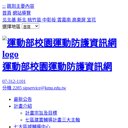
:::
跳到主要內容
首頁
網站導覽
北北基
新北
桃竹苗
中彰投
雲嘉南
高東屏
宜花
選擇地區
運動部校園運動防護資訊網
07-312-1101
分機 2285
sipservice@kmu.edu.tw
最新公告
計畫介紹
計畫宗旨及目標
七區建置輔導計畫三大主軸
七大區域輔導中心