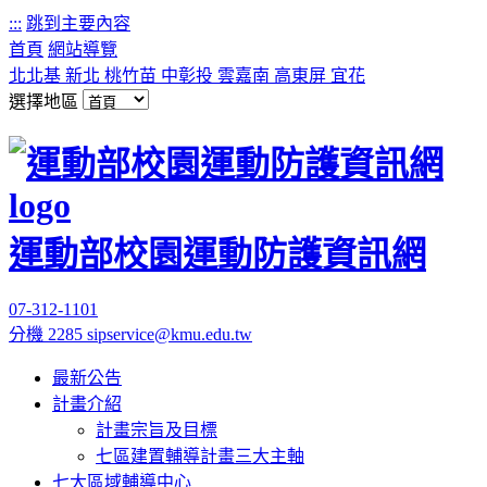
:::
跳到主要內容
首頁
網站導覽
北北基
新北
桃竹苗
中彰投
雲嘉南
高東屏
宜花
選擇地區
運動部校園運動防護資訊網
07-312-1101
分機 2285
sipservice@kmu.edu.tw
最新公告
計畫介紹
計畫宗旨及目標
七區建置輔導計畫三大主軸
七大區域輔導中心