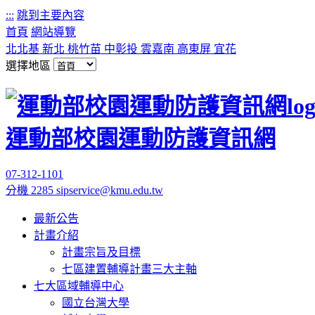
:::
跳到主要內容
首頁
網站導覽
北北基
新北
桃竹苗
中彰投
雲嘉南
高東屏
宜花
選擇地區
運動部校園運動防護資訊網
07-312-1101
分機 2285
sipservice@kmu.edu.tw
最新公告
計畫介紹
計畫宗旨及目標
七區建置輔導計畫三大主軸
七大區域輔導中心
國立台灣大學