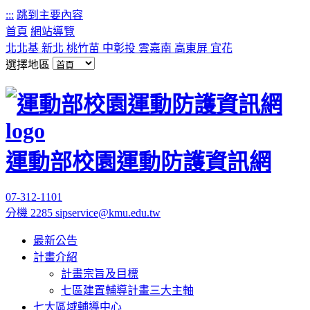
:::
跳到主要內容
首頁
網站導覽
北北基
新北
桃竹苗
中彰投
雲嘉南
高東屏
宜花
選擇地區
運動部校園運動防護資訊網
07-312-1101
分機 2285
sipservice@kmu.edu.tw
最新公告
計畫介紹
計畫宗旨及目標
七區建置輔導計畫三大主軸
七大區域輔導中心