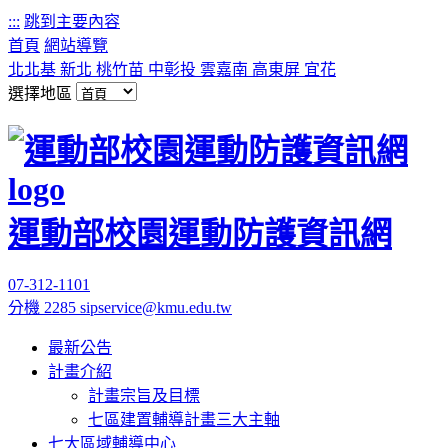
:::
跳到主要內容
首頁
網站導覽
北北基
新北
桃竹苗
中彰投
雲嘉南
高東屏
宜花
選擇地區
運動部校園運動防護資訊網
07-312-1101
分機 2285
sipservice@kmu.edu.tw
最新公告
計畫介紹
計畫宗旨及目標
七區建置輔導計畫三大主軸
七大區域輔導中心