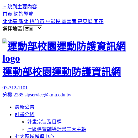
:::
跳到主要內容
首頁
網站導覽
北北基
新北
桃竹苗
中彰投
雲嘉南
高東屏
宜花
選擇地區
運動部校園運動防護資訊網
07-312-1101
分機 2285
sipservice@kmu.edu.tw
最新公告
計畫介紹
計畫宗旨及目標
七區建置輔導計畫三大主軸
七大區域輔導中心