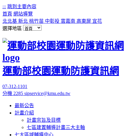
:::
跳到主要內容
首頁
網站導覽
北北基
新北
桃竹苗
中彰投
雲嘉南
高東屏
宜花
選擇地區
運動部校園運動防護資訊網
07-312-1101
分機 2285
sipservice@kmu.edu.tw
最新公告
計畫介紹
計畫宗旨及目標
七區建置輔導計畫三大主軸
七大區域輔導中心