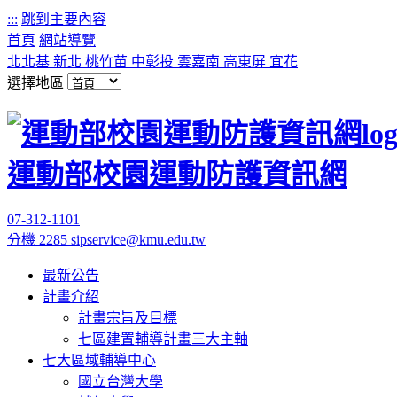
:::
跳到主要內容
首頁
網站導覽
北北基
新北
桃竹苗
中彰投
雲嘉南
高東屏
宜花
選擇地區
運動部校園運動防護資訊網
07-312-1101
分機 2285
sipservice@kmu.edu.tw
最新公告
計畫介紹
計畫宗旨及目標
七區建置輔導計畫三大主軸
七大區域輔導中心
國立台灣大學