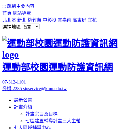
:::
跳到主要內容
首頁
網站導覽
北北基
新北
桃竹苗
中彰投
雲嘉南
高東屏
宜花
選擇地區
運動部校園運動防護資訊網
07-312-1101
分機 2285
sipservice@kmu.edu.tw
最新公告
計畫介紹
計畫宗旨及目標
七區建置輔導計畫三大主軸
七大區域輔導中心