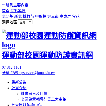
:::
跳到主要內容
首頁
網站導覽
北北基
新北
桃竹苗
中彰投
雲嘉南
高東屏
宜花
選擇地區
運動部校園運動防護資訊網
07-312-1101
分機 2285
sipservice@kmu.edu.tw
最新公告
計畫介紹
計畫宗旨及目標
七區建置輔導計畫三大主軸
七大區域輔導中心