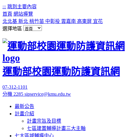
:::
跳到主要內容
首頁
網站導覽
北北基
新北
桃竹苗
中彰投
雲嘉南
高東屏
宜花
選擇地區
運動部校園運動防護資訊網
07-312-1101
分機 2285
sipservice@kmu.edu.tw
最新公告
計畫介紹
計畫宗旨及目標
七區建置輔導計畫三大主軸
七大區域輔導中心