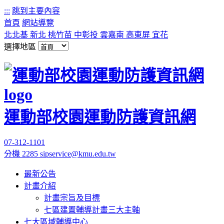
:::
跳到主要內容
首頁
網站導覽
北北基
新北
桃竹苗
中彰投
雲嘉南
高東屏
宜花
選擇地區
運動部校園運動防護資訊網
07-312-1101
分機 2285
sipservice@kmu.edu.tw
最新公告
計畫介紹
計畫宗旨及目標
七區建置輔導計畫三大主軸
七大區域輔導中心