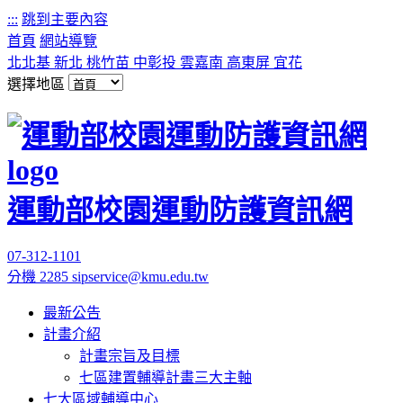
:::
跳到主要內容
首頁
網站導覽
北北基
新北
桃竹苗
中彰投
雲嘉南
高東屏
宜花
選擇地區
運動部校園運動防護資訊網
07-312-1101
分機 2285
sipservice@kmu.edu.tw
最新公告
計畫介紹
計畫宗旨及目標
七區建置輔導計畫三大主軸
七大區域輔導中心