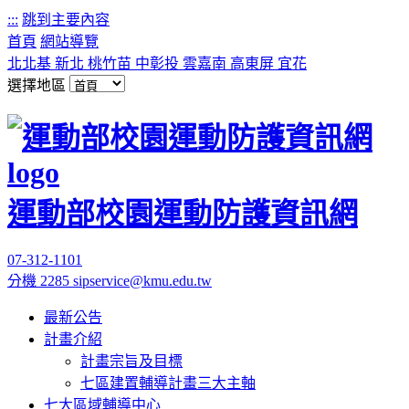
:::
跳到主要內容
首頁
網站導覽
北北基
新北
桃竹苗
中彰投
雲嘉南
高東屏
宜花
選擇地區
運動部校園運動防護資訊網
07-312-1101
分機 2285
sipservice@kmu.edu.tw
最新公告
計畫介紹
計畫宗旨及目標
七區建置輔導計畫三大主軸
七大區域輔導中心