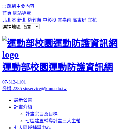
:::
跳到主要內容
首頁
網站導覽
北北基
新北
桃竹苗
中彰投
雲嘉南
高東屏
宜花
選擇地區
運動部校園運動防護資訊網
07-312-1101
分機 2285
sipservice@kmu.edu.tw
最新公告
計畫介紹
計畫宗旨及目標
七區建置輔導計畫三大主軸
七大區域輔導中心