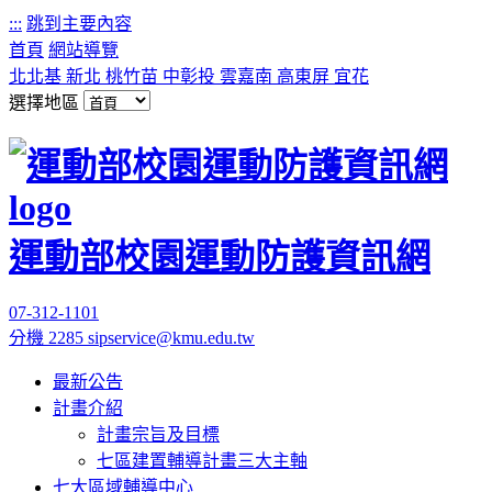
:::
跳到主要內容
首頁
網站導覽
北北基
新北
桃竹苗
中彰投
雲嘉南
高東屏
宜花
選擇地區
運動部校園運動防護資訊網
07-312-1101
分機 2285
sipservice@kmu.edu.tw
最新公告
計畫介紹
計畫宗旨及目標
七區建置輔導計畫三大主軸
七大區域輔導中心