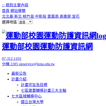
:::
跳到主要內容
首頁
網站導覽
北北基
新北
桃竹苗
中彰投
雲嘉南
高東屏
宜花
選擇地區
運動部校園運動防護資訊網
07-312-1101
分機 2285
sipservice@kmu.edu.tw
最新公告
計畫介紹
計畫宗旨及目標
七區建置輔導計畫三大主軸
七大區域輔導中心
國立台灣大學