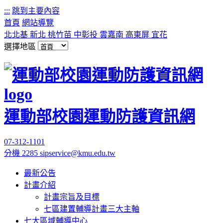
:::
跳到主要內容
首頁
網站導覽
北北基
新北
桃竹苗
中彰投
雲嘉南
高東屏
宜花
選擇地區
運動部校園運動防護資訊網
07-312-1101
分機 2285
sipservice@kmu.edu.tw
最新公告
計畫介紹
計畫宗旨及目標
七區建置輔導計畫三大主軸
七大區域輔導中心