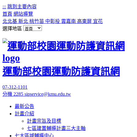
:::
跳到主要內容
首頁
網站導覽
北北基
新北
桃竹苗
中彰投
雲嘉南
高東屏
宜花
選擇地區
運動部校園運動防護資訊網
07-312-1101
分機 2285
sipservice@kmu.edu.tw
最新公告
計畫介紹
計畫宗旨及目標
七區建置輔導計畫三大主軸
七大區域輔導中心