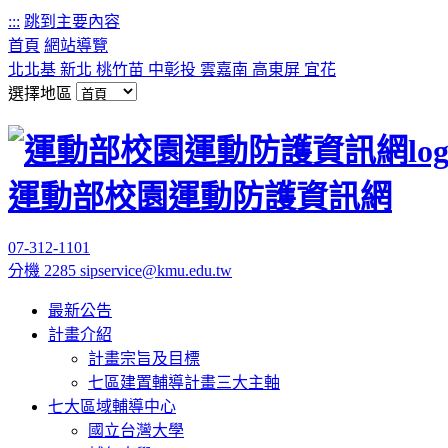
:::
跳到主要內容
首頁
網站導覽
北北基
新北
桃竹苗
中彰投
雲嘉南
高東屏
宜花
選擇地區
運動部校園運動防護資訊網
07-312-1101
分機 2285
sipservice@kmu.edu.tw
最新公告
計畫介紹
計畫宗旨及目標
七區建置輔導計畫三大主軸
七大區域輔導中心
國立台灣大學