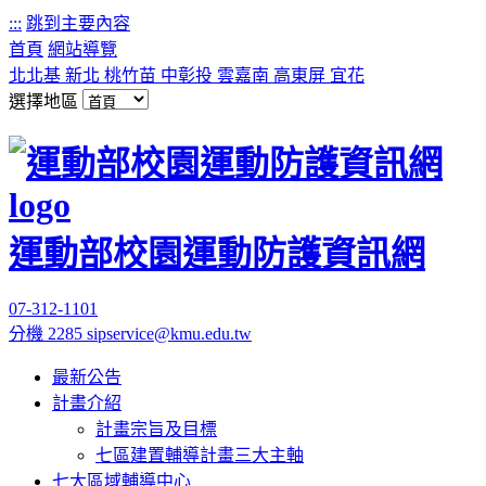
:::
跳到主要內容
首頁
網站導覽
北北基
新北
桃竹苗
中彰投
雲嘉南
高東屏
宜花
選擇地區
運動部校園運動防護資訊網
07-312-1101
分機 2285
sipservice@kmu.edu.tw
最新公告
計畫介紹
計畫宗旨及目標
七區建置輔導計畫三大主軸
七大區域輔導中心