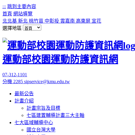
:::
跳到主要內容
首頁
網站導覽
北北基
新北
桃竹苗
中彰投
雲嘉南
高東屏
宜花
選擇地區
運動部校園運動防護資訊網
07-312-1101
分機 2285
sipservice@kmu.edu.tw
最新公告
計畫介紹
計畫宗旨及目標
七區建置輔導計畫三大主軸
七大區域輔導中心
國立台灣大學