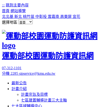
:::
跳到主要內容
首頁
網站導覽
北北基
新北
桃竹苗
中彰投
雲嘉南
高東屏
宜花
選擇地區
運動部校園運動防護資訊網
07-312-1101
分機 2285
sipservice@kmu.edu.tw
最新公告
計畫介紹
計畫宗旨及目標
七區建置輔導計畫三大主軸
七大區域輔導中心