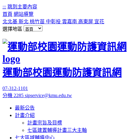
:::
跳到主要內容
首頁
網站導覽
北北基
新北
桃竹苗
中彰投
雲嘉南
高東屏
宜花
選擇地區
運動部校園運動防護資訊網
07-312-1101
分機 2285
sipservice@kmu.edu.tw
最新公告
計畫介紹
計畫宗旨及目標
七區建置輔導計畫三大主軸
七大區域輔導中心