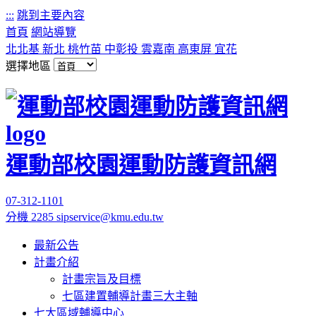
:::
跳到主要內容
首頁
網站導覽
北北基
新北
桃竹苗
中彰投
雲嘉南
高東屏
宜花
選擇地區
運動部校園運動防護資訊網
07-312-1101
分機 2285
sipservice@kmu.edu.tw
最新公告
計畫介紹
計畫宗旨及目標
七區建置輔導計畫三大主軸
七大區域輔導中心