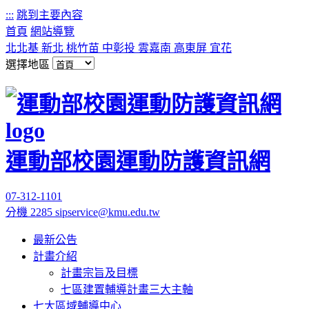
:::
跳到主要內容
首頁
網站導覽
北北基
新北
桃竹苗
中彰投
雲嘉南
高東屏
宜花
選擇地區
運動部校園運動防護資訊網
07-312-1101
分機 2285
sipservice@kmu.edu.tw
最新公告
計畫介紹
計畫宗旨及目標
七區建置輔導計畫三大主軸
七大區域輔導中心