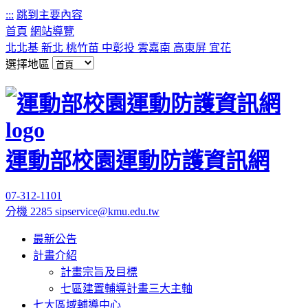
:::
跳到主要內容
首頁
網站導覽
北北基
新北
桃竹苗
中彰投
雲嘉南
高東屏
宜花
選擇地區
運動部校園運動防護資訊網
07-312-1101
分機 2285
sipservice@kmu.edu.tw
最新公告
計畫介紹
計畫宗旨及目標
七區建置輔導計畫三大主軸
七大區域輔導中心