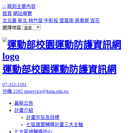
:::
跳到主要內容
首頁
網站導覽
北北基
新北
桃竹苗
中彰投
雲嘉南
高東屏
宜花
選擇地區
運動部校園運動防護資訊網
07-312-1101
分機 2285
sipservice@kmu.edu.tw
最新公告
計畫介紹
計畫宗旨及目標
七區建置輔導計畫三大主軸
七大區域輔導中心