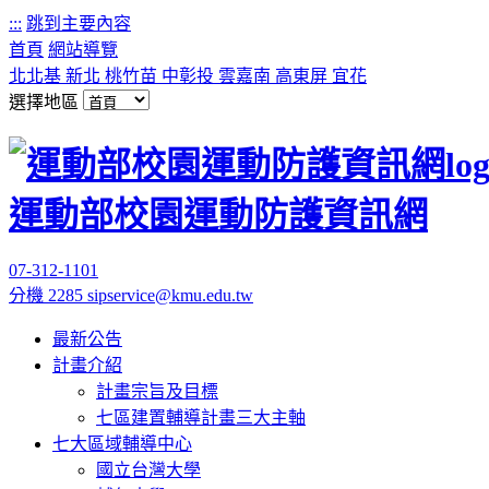
:::
跳到主要內容
首頁
網站導覽
北北基
新北
桃竹苗
中彰投
雲嘉南
高東屏
宜花
選擇地區
運動部校園運動防護資訊網
07-312-1101
分機 2285
sipservice@kmu.edu.tw
最新公告
計畫介紹
計畫宗旨及目標
七區建置輔導計畫三大主軸
七大區域輔導中心
國立台灣大學