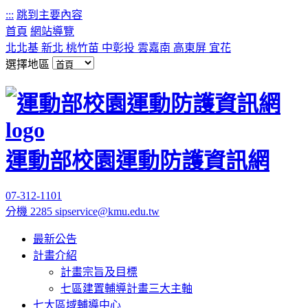
:::
跳到主要內容
首頁
網站導覽
北北基
新北
桃竹苗
中彰投
雲嘉南
高東屏
宜花
選擇地區
運動部校園運動防護資訊網
07-312-1101
分機 2285
sipservice@kmu.edu.tw
最新公告
計畫介紹
計畫宗旨及目標
七區建置輔導計畫三大主軸
七大區域輔導中心