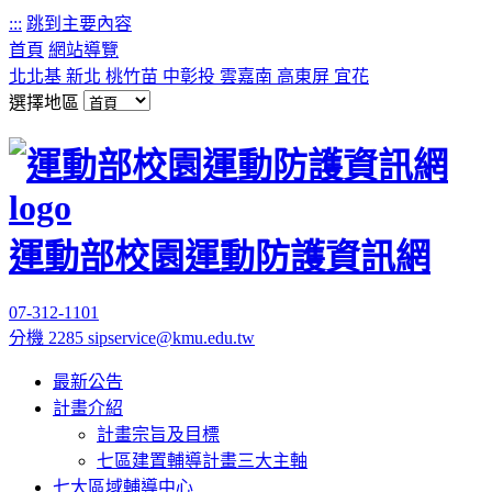
:::
跳到主要內容
首頁
網站導覽
北北基
新北
桃竹苗
中彰投
雲嘉南
高東屏
宜花
選擇地區
運動部校園運動防護資訊網
07-312-1101
分機 2285
sipservice@kmu.edu.tw
最新公告
計畫介紹
計畫宗旨及目標
七區建置輔導計畫三大主軸
七大區域輔導中心