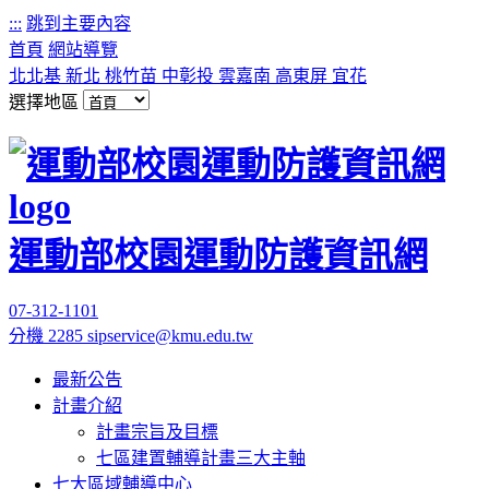
:::
跳到主要內容
首頁
網站導覽
北北基
新北
桃竹苗
中彰投
雲嘉南
高東屏
宜花
選擇地區
運動部校園運動防護資訊網
07-312-1101
分機 2285
sipservice@kmu.edu.tw
最新公告
計畫介紹
計畫宗旨及目標
七區建置輔導計畫三大主軸
七大區域輔導中心