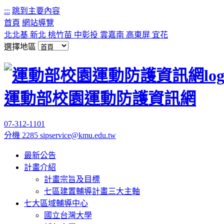
:::
跳到主要內容
首頁
網站導覽
北北基
新北
桃竹苗
中彰投
雲嘉南
高東屏
宜花
選擇地區
運動部校園運動防護資訊網
07-312-1101
分機 2285
sipservice@kmu.edu.tw
最新公告
計畫介紹
計畫宗旨及目標
七區建置輔導計畫三大主軸
七大區域輔導中心
國立台灣大學