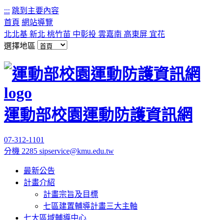
:::
跳到主要內容
首頁
網站導覽
北北基
新北
桃竹苗
中彰投
雲嘉南
高東屏
宜花
選擇地區
運動部校園運動防護資訊網
07-312-1101
分機 2285
sipservice@kmu.edu.tw
最新公告
計畫介紹
計畫宗旨及目標
七區建置輔導計畫三大主軸
七大區域輔導中心