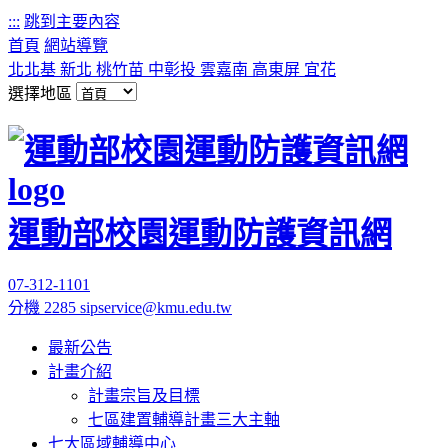
:::
跳到主要內容
首頁
網站導覽
北北基
新北
桃竹苗
中彰投
雲嘉南
高東屏
宜花
選擇地區
運動部校園運動防護資訊網
07-312-1101
分機 2285
sipservice@kmu.edu.tw
最新公告
計畫介紹
計畫宗旨及目標
七區建置輔導計畫三大主軸
七大區域輔導中心