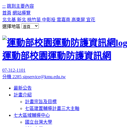
:::
跳到主要內容
首頁
網站導覽
北北基
新北
桃竹苗
中彰投
雲嘉南
高東屏
宜花
選擇地區
運動部校園運動防護資訊網
07-312-1101
分機 2285
sipservice@kmu.edu.tw
最新公告
計畫介紹
計畫宗旨及目標
七區建置輔導計畫三大主軸
七大區域輔導中心
國立台灣大學