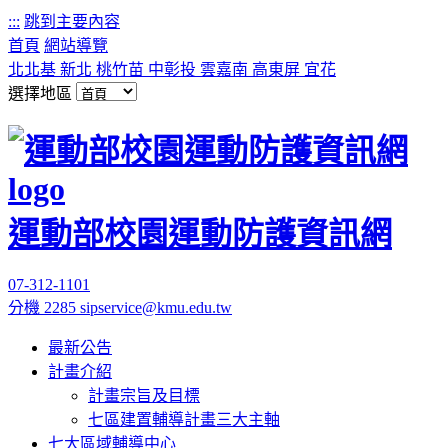
:::
跳到主要內容
首頁
網站導覽
北北基
新北
桃竹苗
中彰投
雲嘉南
高東屏
宜花
選擇地區
運動部校園運動防護資訊網
07-312-1101
分機 2285
sipservice@kmu.edu.tw
最新公告
計畫介紹
計畫宗旨及目標
七區建置輔導計畫三大主軸
七大區域輔導中心