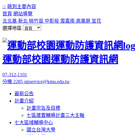
:::
跳到主要內容
首頁
網站導覽
北北基
新北
桃竹苗
中彰投
雲嘉南
高東屏
宜花
選擇地區
運動部校園運動防護資訊網
07-312-1101
分機 2285
sipservice@kmu.edu.tw
最新公告
計畫介紹
計畫宗旨及目標
七區建置輔導計畫三大主軸
七大區域輔導中心
國立台灣大學