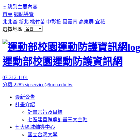
:::
跳到主要內容
首頁
網站導覽
北北基
新北
桃竹苗
中彰投
雲嘉南
高東屏
宜花
選擇地區
運動部校園運動防護資訊網
07-312-1101
分機 2285
sipservice@kmu.edu.tw
最新公告
計畫介紹
計畫宗旨及目標
七區建置輔導計畫三大主軸
七大區域輔導中心
國立台灣大學